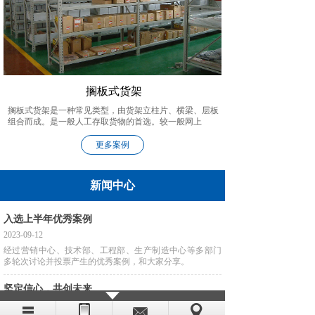
搁板式货架
搁板式货架是一种常见类型，由货架立柱片、横梁、层板
组合而成。是一般人工存取货物的首选。较一般网上
更多案例
新闻中心
入选上半年优秀案例
2023-09-12
经过营销中心、技术部、工程部、生产制造中心等多部门
多轮次讨论并投票产生的优秀案例，和大家分享。
坚定信心，共创未来
2022-12-31