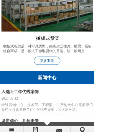
搁板式货架
搁板式货架是一种常见类型，由货架立柱片、横梁、层板
组合而成。是一般人工存取货物的首选。较一般网上
更多案例
新闻中心
入选上半年优秀案例
2023-09-12
经过营销中心、技术部、工程部、生产制造中心等多部门
多轮次讨论并投票产生的优秀案例，和大家分享。
坚定信心，共创未来
2022-12-31