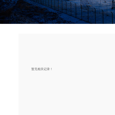
当前位置：
网站首页
无人搬运设备
无人堆高机
⊙
⊙
暂无相关记录！