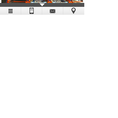
穿梭车货架
穿梭车货架是贯通式货架进过智能化升级后的产品。实现
了叉车不用进入货架内部，提高操作效率。
搁板式货架
搁板式货架是一种常见类型，由货架立柱片、横梁、层板
组合而成。是一般人工存取货物的首选。较一般网上